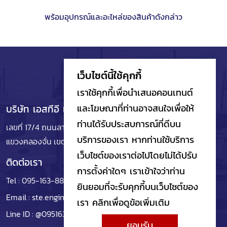
พร้อมอุปกรณ์และอะไหล่ของสินค้าดังกล่าว
เว็บไซต์นี้ใช้คุกกี้
เราใช้คุกกี้เพื่อนำเสนอคอนเทนต์
และโฆษณาที่ท่านอาจสนใจเพื่อให้
บริษัท เอสทีอี เอนจิเนียริ่ง จำกัด
ท่านได้รับประสบการณ์ที่ดีบน
เลขที่ 17/4 ถนนลาดพร้าว ซอยลาดพร้าว 101
แยก 48 (บ่อปลา)
บริการของเรา หากท่านใช้บริการ
แขวงคลองจั่น เขตบางกะปิ
กรุงเทพมหานคร 10240
เว็บไซต์ของเราต่อไปโดยไม่ได้ปรับ
ติดต่อเรา
การตั้งค่าใดๆ เราเข้าใจว่าท่าน
Tel :
095-163-8841
ยินยอมที่จะรับคุกกี้บนเว็บไซต์ของ
Email :
ste.engineering22@gmail.com
เรา คลิกเพื่อดูข้อเพิ่มเติม
Line ID :
@0951638841
ยอมรับ