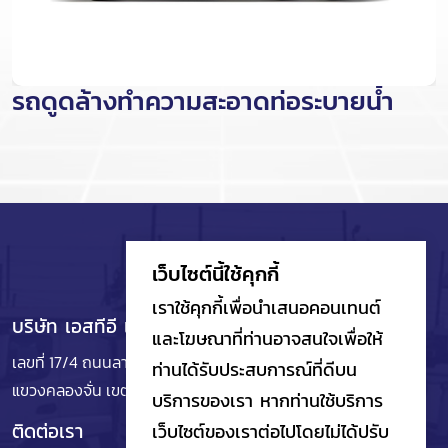
รถดูดล้างทำความสะอาดท่อระบายน้ำ
เว็บไซต์นี้ใช้คุกกี้
เราใช้คุกกี้เพื่อนำเสนอคอนเทนต์
บริษัท เอสทีอี เอนจิเนียริ่ง จำกัด
และโฆษณาที่ท่านอาจสนใจเพื่อให้
เลขที่ 17/4 ถนนลาดพร้าว ซอยลาดพร้าว 101
แยก 48 (บ่อปลา)
ท่านได้รับประสบการณ์ที่ดีบน
แขวงคลองจั่น เขตบางกะปิ
กรุงเทพมหานคร 10240
บริการของเรา หากท่านใช้บริการ
ติดต่อเรา
เว็บไซต์ของเราต่อไปโดยไม่ได้ปรับ